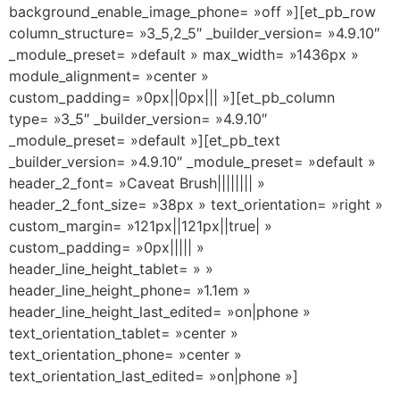
background_enable_image_phone= »off »][et_pb_row
column_structure= »3_5,2_5″ _builder_version= »4.9.10″
_module_preset= »default » max_width= »1436px »
module_alignment= »center »
custom_padding= »0px||0px||| »][et_pb_column
type= »3_5″ _builder_version= »4.9.10″
_module_preset= »default »][et_pb_text
_builder_version= »4.9.10″ _module_preset= »default »
header_2_font= »Caveat Brush|||||||| »
header_2_font_size= »38px » text_orientation= »right »
custom_margin= »121px||121px||true| »
custom_padding= »0px||||| »
header_line_height_tablet= » »
header_line_height_phone= »1.1em »
header_line_height_last_edited= »on|phone »
text_orientation_tablet= »center »
text_orientation_phone= »center »
text_orientation_last_edited= »on|phone »]