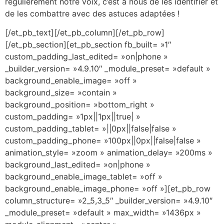
régulièrement notre voix, c’est à nous de les identifier et
de les combattre avec des astuces adaptées !
[/et_pb_text][/et_pb_column][/et_pb_row]
[/et_pb_section][et_pb_section fb_built= »1″
custom_padding_last_edited= »on|phone »
_builder_version= »4.9.10″ _module_preset= »default »
background_enable_image= »off »
background_size= »contain »
background_position= »bottom_right »
custom_padding= »1px||1px||true| »
custom_padding_tablet= »||0px||false|false »
custom_padding_phone= »100px||0px||false|false »
animation_style= »zoom » animation_delay= »200ms »
background_last_edited= »on|phone »
background_enable_image_tablet= »off »
background_enable_image_phone= »off »][et_pb_row
column_structure= »2_5,3_5″ _builder_version= »4.9.10″
_module_preset= »default » max_width= »1436px »