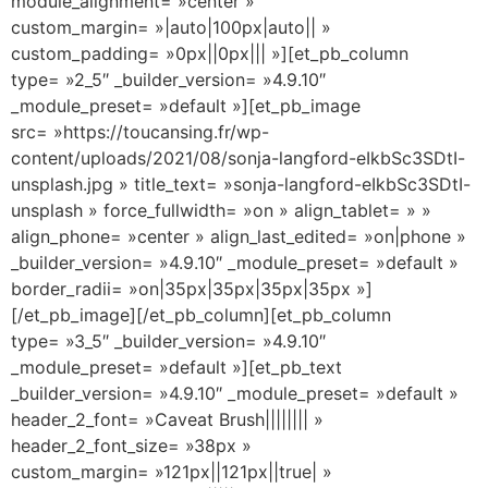
module_alignment= »center »
custom_margin= »|auto|100px|auto|| »
custom_padding= »0px||0px||| »][et_pb_column
type= »2_5″ _builder_version= »4.9.10″
_module_preset= »default »][et_pb_image
src= »https://toucansing.fr/wp-
content/uploads/2021/08/sonja-langford-eIkbSc3SDtI-
unsplash.jpg » title_text= »sonja-langford-eIkbSc3SDtI-
unsplash » force_fullwidth= »on » align_tablet= » »
align_phone= »center » align_last_edited= »on|phone »
_builder_version= »4.9.10″ _module_preset= »default »
border_radii= »on|35px|35px|35px|35px »]
[/et_pb_image][/et_pb_column][et_pb_column
type= »3_5″ _builder_version= »4.9.10″
_module_preset= »default »][et_pb_text
_builder_version= »4.9.10″ _module_preset= »default »
header_2_font= »Caveat Brush|||||||| »
header_2_font_size= »38px »
custom_margin= »121px||121px||true| »