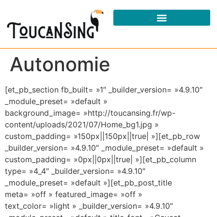
STAGES ET MASTERCLASSES
Autonomie
[et_pb_section fb_built= »1″ _builder_version= »4.9.10″
_module_preset= »default »
background_image= »http://toucansing.fr/wp-
content/uploads/2021/07/Home_bg1.jpg »
custom_padding= »150px||150px||true| »][et_pb_row
_builder_version= »4.9.10″ _module_preset= »default »
custom_padding= »0px||0px||true| »][et_pb_column
type= »4_4″ _builder_version= »4.9.10″
_module_preset= »default »][et_pb_post_title
meta= »off » featured_image= »off »
text_color= »light » _builder_version= »4.9.10″