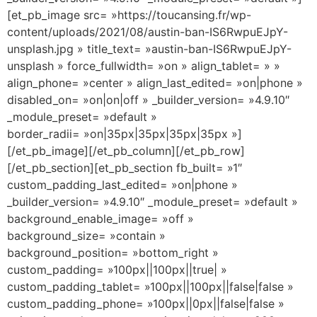
[et_pb_image src= »https://toucansing.fr/wp-
content/uploads/2021/08/austin-ban-IS6RwpuEJpY-
unsplash.jpg » title_text= »austin-ban-IS6RwpuEJpY-
unsplash » force_fullwidth= »on » align_tablet= » »
align_phone= »center » align_last_edited= »on|phone »
disabled_on= »on|on|off » _builder_version= »4.9.10″
_module_preset= »default »
border_radii= »on|35px|35px|35px|35px »]
[/et_pb_image][/et_pb_column][/et_pb_row]
[/et_pb_section][et_pb_section fb_built= »1″
custom_padding_last_edited= »on|phone »
_builder_version= »4.9.10″ _module_preset= »default »
background_enable_image= »off »
background_size= »contain »
background_position= »bottom_right »
custom_padding= »100px||100px||true| »
custom_padding_tablet= »100px||100px||false|false »
custom_padding_phone= »100px||0px||false|false »