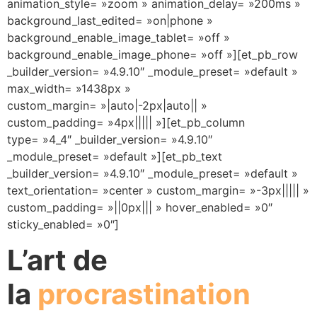
animation_style= »zoom » animation_delay= »200ms »
background_last_edited= »on|phone »
background_enable_image_tablet= »off »
background_enable_image_phone= »off »][et_pb_row
_builder_version= »4.9.10″ _module_preset= »default »
max_width= »1438px »
custom_margin= »|auto|-2px|auto|| »
custom_padding= »4px||||| »][et_pb_column
type= »4_4″ _builder_version= »4.9.10″
_module_preset= »default »][et_pb_text
_builder_version= »4.9.10″ _module_preset= »default »
text_orientation= »center » custom_margin= »-3px||||| »
custom_padding= »||0px||| » hover_enabled= »0″
sticky_enabled= »0″]
L’art de
la
procrastination