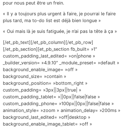
pour nous peut être un frein.
« Il y a toujours plus urgent à faire, je pourrai le faire
plus tard, ma to-do list est déjà bien longue »
« Oui mais là je suis fatiguée, je n’ai pas la tête à ça »
[/et_pb_text][/et_pb_column][/et_pb_row]
[/et_pb_section][et_pb_section fb_built= »1″
custom_padding_last_edited= »on|phone »
_builder_version= »4.9.10″ _module_preset= »default »
background_enable_image= »off »
background_size= »contain »
background_position= »bottom_right »
custom_padding= »3px||3px||true| »
custom_padding_tablet= »||0px||false|false »
custom_padding_phone= »100px||0px||false|false »
animation_style= »zoom » animation_delay= »200ms »
background_last_edited= »off|desktop »
background_enable_image_tablet= »off »