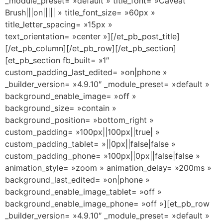
_module_preset= »default » title_font= »Caveat
Brush|||on||||| » title_font_size= »60px »
title_letter_spacing= »15px »
text_orientation= »center »][/et_pb_post_title]
[/et_pb_column][/et_pb_row][/et_pb_section]
[et_pb_section fb_built= »1″
custom_padding_last_edited= »on|phone »
_builder_version= »4.9.10″ _module_preset= »default »
background_enable_image= »off »
background_size= »contain »
background_position= »bottom_right »
custom_padding= »100px||100px||true| »
custom_padding_tablet= »||0px||false|false »
custom_padding_phone= »100px||0px||false|false »
animation_style= »zoom » animation_delay= »200ms »
background_last_edited= »on|phone »
background_enable_image_tablet= »off »
background_enable_image_phone= »off »][et_pb_row
_builder_version= »4.9.10″ _module_preset= »default »