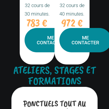
32 cours de
32 cours de
30 minutes.
40 minutes.
783 €
972 €
ME
ME
CONTACTER
CONTACTER
ATELIERS, STAGES ET
FORMATIONS
PONCTUELS TOUT AU