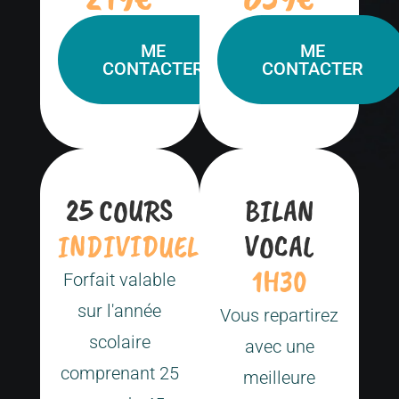
ME
ME
CONTACTER
CONTACTER
25 COURS
BILAN
INDIVIDUELS
VOCAL
1H30
Forfait valable
sur l'année
Vous repartirez
scolaire
avec une
comprenant 25
meilleure