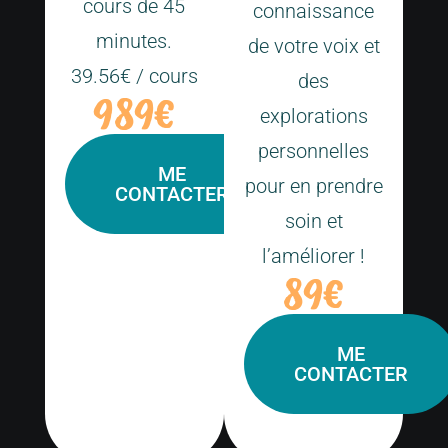
cours de 45
connaissance
minutes.
de votre voix et
39.56€ / cours
des
989€
explorations
personnelles
ME
pour en prendre
CONTACTER
soin et
l’améliorer !
89€
ME
CONTACTER