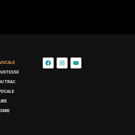
 VOCALE
JUSTESSE
DU TRAC
VOCALE
URE
OMIE