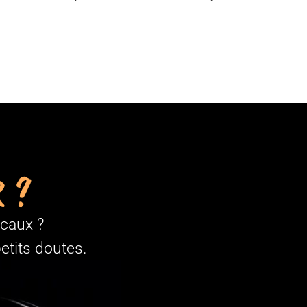
 ?
ocaux ?
etits doutes.